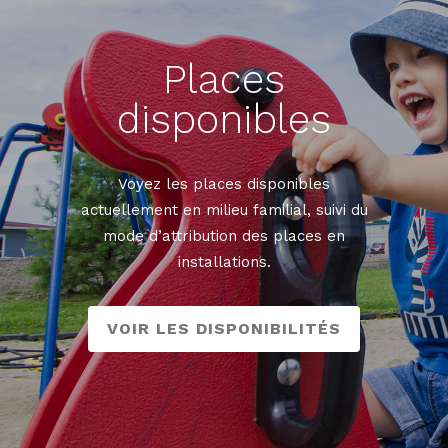
Places
disponibles
Voyez les places disponibles
actuellement en milieu familial, suivi du
mode d’attribution des places en
installations.
VOIR LES DISPONIBILITÉS